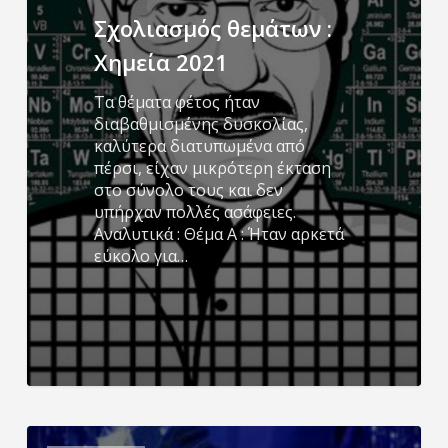
Σχολιασμός θεμάτων :
Χημεία 2021
Τα θέματα φέτος ήταν
διαβαθμισμένης δυσκολίας,
καλύτερα διατυπωμένα από
πέρσι, είχαν μικρότερη έκταση
στο σύνολο τους και δεν
υπήρχαν πολλές ασάφειες.
Αναλυτικά : Θέμα Α : Ήταν αρκετά
εύκολο για…
Σχολιασμός