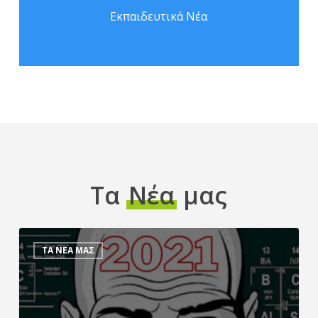
Εκπαιδευτικά Νέα
Τα
Νέα
μας
Σχολιασμός
θεμάτων
ΤΑ ΝΕΑ ΜΑΣ
:
Χημεία
2021