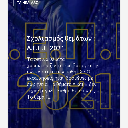
θεμάτων
ΤΑ ΝΕΑ ΜΑΣ
:
Α.Ε.Π.Π
2021
Σχολιασμός θεμάτων :
Α.Ε.Π.Π 2021
Τα φετινά θέματα
χαρακτηρίζονται ως βάτα για την
πλειονότητα των μαθητών. Οι
εκφωνήσεις ήταν δοσμένες με
σαφήνεια. Τα θέματα Α και Β δεν
είχαν μεγάλο βαθμό δυσκολίας.
Το θέμα Γ…