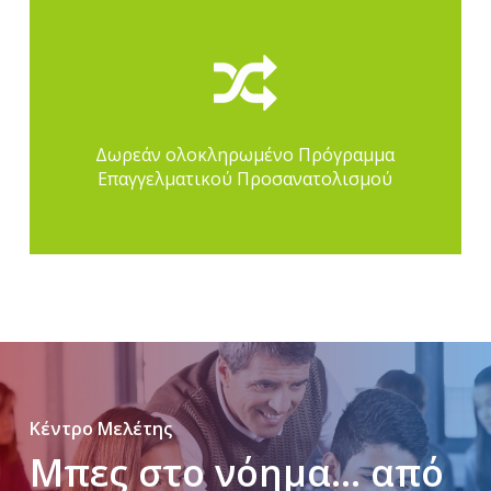
Περισσότερα
Δωρεάν ολοκληρωμένο Πρόγραμμα
Επαγγελματικού Προσανατολισμού
Κέντρο Μελέτης
Μπες στο νόημα… από