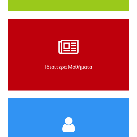
Μην παίζεις με το μέλλον σου
κάνοντας τυχαίες επιλογές. Στο
νόημα σου εγγυόμαστε υψηλού
επιπέδου ποιοτική διδασκαλία με
έμπειρους και άριστα
Ιδιαίτερα Μαθήματα
καταρτισμένους καθηγητές σε πολύ
προσιτές τιμές.
Περισσότερα