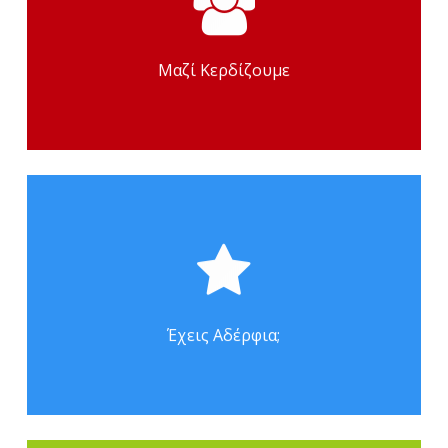
Έλα στο νόημα με ένα φίλο σου και
κέρδισε 100 ευρώ έκπτωση στα
δίδακτρα όλης της χρονιάς!
Μαζί Κερδίζουμε
Ενισχύουμε τον οικογενειακό
προϋπολογισμό με έκπτωση 30%
στα δίδακτρα του δεύτερου
παιδιού.
Έχεις Αδέρφια;