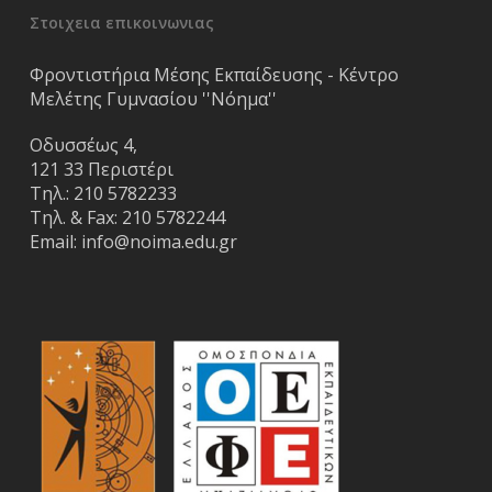
Στοιχεια επικοινωνιας
Φροντιστήρια Μέσης Εκπαίδευσης - Κέντρο
Μελέτης Γυμνασίου ''Νόημα''
Οδυσσέως 4,
121 33 Περιστέρι
Τηλ.:
210 5782233
Τηλ. & Fax:
210 5782244
Email:
info@noima.edu.gr