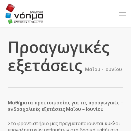
Skip
to
Men
main
content
Προαγωγικές
εξετάσεις
Μαΐου - Ιουνίου
Μαθήματα προετοιμασίας για τις προαγωγικές –
ενδοσχολικές εξετάσεις Μαϊου – Ιουνίου
Στο φροντιστήριο μας πραγματοποιούνται κύκλοι
επαναληπτικών μαθημάτων στα βασικά μαθήματα