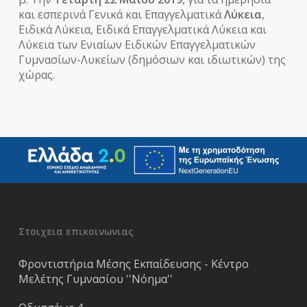
και εσπερινά Γενικά και Επαγγελματικά
Λύκεια
,
Ειδικά Λύκεια, Ειδικά Επαγγελματικά Λύκεια και
Λύκεια των Ενιαίων Ειδικών Επαγγελματικών
Γυμνασίων-Λυκείων (δημόσιων και ιδιωτικών) της
χώρας.
Στοιχεια επικοινωνιας
Φροντιστήρια Μέσης Εκπαίδευσης - Κέντρο
Μελέτης Γυμνασίου ''Νόημα''