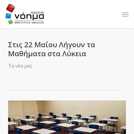
Skip
to
Men
main
content
Στις 22 Μαΐου Λήγουν τα
Μαθήματα στα Λύκεια
Τα νέα μας