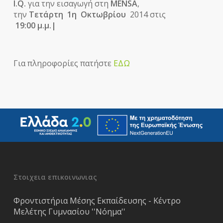
I.Q.
για την εισαγωγή στη
MENSA
,
την
Τετάρτη 1η Οκτωβρίου
2014 στις
19:00 μ.μ.|
Για πληροφορίες πατήστε
ΕΔΩ
Στοιχεια επικοινωνιας
Φροντιστήρια Μέσης Εκπαίδευσης - Κέντρο
Μελέτης Γυμνασίου ''Νόημα''