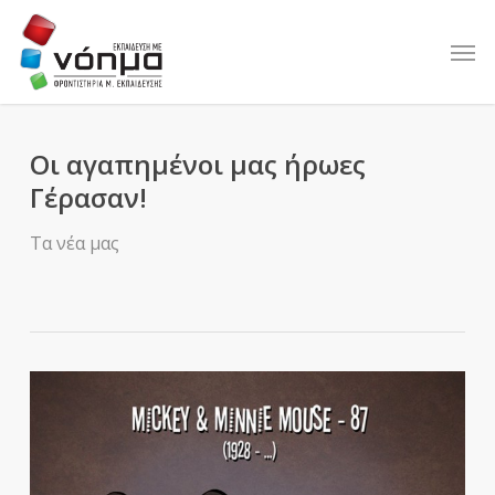
Skip
to
Men
main
content
Οι αγαπημένοι μας ήρωες
Γέρασαν!
Τα νέα μας