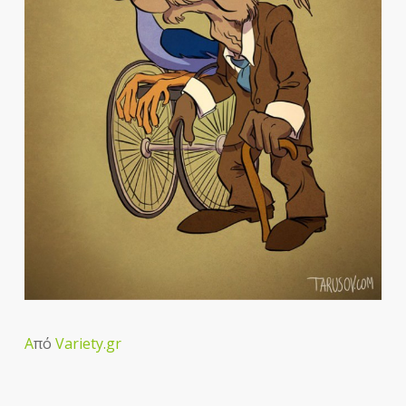
Α
πό
Variety.gr