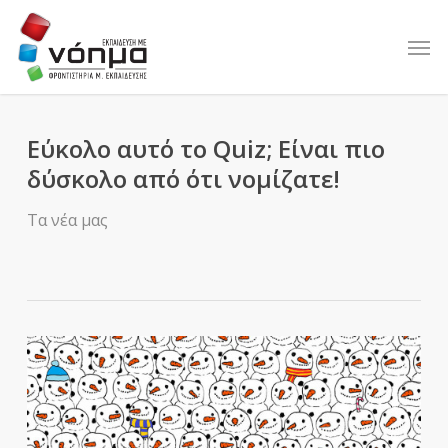
Skip
to
Men
main
content
Εύκολο αυτό το Quiz; Είναι πιο
δύσκολο από ότι νομίζατε!
Τα νέα μας