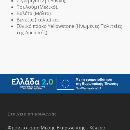
Σιγκιρίγια (Σρι Λάνκα),
Τουλούμ (Μεξικό),
Βαλέτα (Μάλτα)
Βενετία (Ιταλία) και
Εθνικό πάρκο Yellowstone (Ηνωμένες Πολιτείες
της Αμερικής).
Στοιχεια επικοινωνιας
Φροντιστήρια Μέσης Εκπαίδευσης - Κέντρο