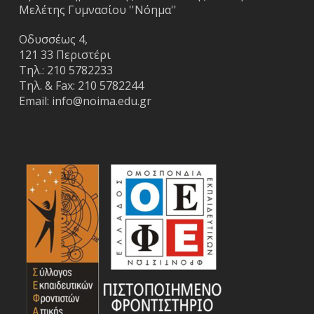
Μελέτης Γυμνασίου ''Νόημα''
Οδυσσέως 4,
121 33 Περιστέρι
Τηλ.:
210 5782233
Τηλ. & Fax:
210 5782244
Email:
info@noima.edu.gr