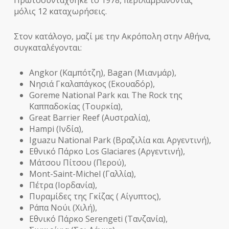
Πρωτοσυντάχθηκε το 1978, περιλαμβάνοντας
μόλις 12 καταχωρήσεις.
Στον κατάλογο, μαζί με την Ακρόπολη στην Αθήνα,
συγκαταλέγονται:
Angkor (Καμπότζη), Bagan (Μιανμάρ),
Νησιά Γκαλαπάγκος (Εκουαδόρ),
Goreme National Park και The Rock της
Καππαδοκίας (Τουρκία),
Great Barrier Reef (Αυστραλία),
Hampi (Ινδία),
Iguazu National Park (Βραζιλία και Αργεντινή),
Εθνικό Πάρκο Los Glaciares (Αργεντινή),
Μάτσου Πίτσου (Περού),
Mont-Saint-Michel (Γαλλία),
Πέτρα (Ιορδανία),
Πυραμίδες της Γκίζας ( Αίγυπτος),
Ράπα Νούι (Χιλή),
Εθνικό Πάρκο Serengeti (Τανζανία),