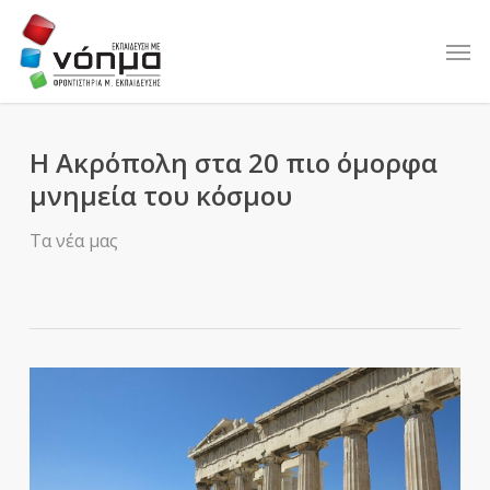
Skip
to
Men
main
content
Η Ακρόπολη στα 20 πιο όμορφα
μνημεία του κόσμου
Τα νέα μας