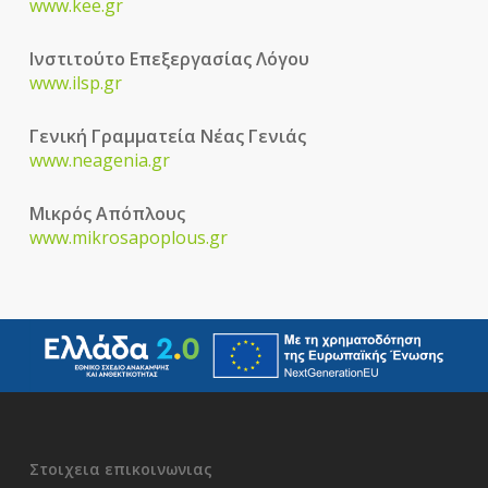
www.kee.gr
Ινστιτούτο Επεξεργασίας Λόγου
www.ilsp.gr
Γενική Γραμματεία Νέας Γενιάς
www.neagenia.gr
Μικρός Απόπλους
www.mikrosapoplous.gr
Στοιχεια επικοινωνιας