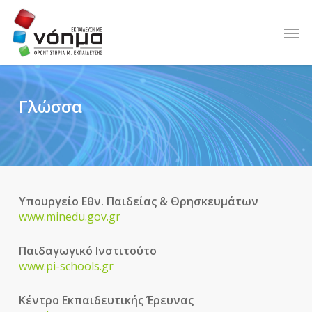
Skip
to
Men
main
content
Γλώσσα
Υπουργείο Εθν. Παιδείας & Θρησκευμάτων
www.minedu.gov.gr
Παιδαγωγικό Ινστιτούτο
www.pi-schools.gr
Κέντρο Εκπαιδευτικής Έρευνας