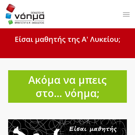
Skip
to
Men
main
content
Είσαι μαθητής της Α' Λυκείου;
Ακόμα να μπεις
στο... νόημα;