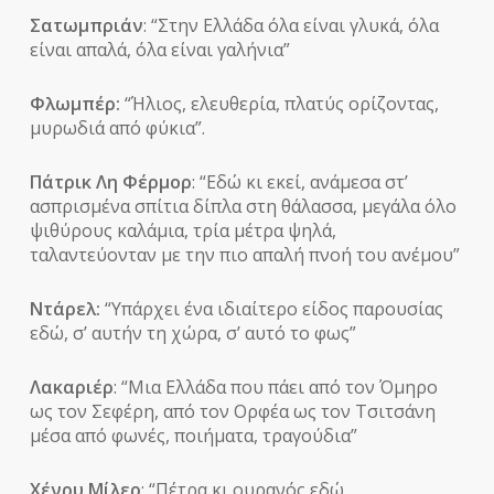
Σατωμπριάν
: “Στην Ελλάδα όλα είναι γλυκά, όλα
είναι απαλά, όλα είναι γαλήνια”
Φλωμπέρ:
“Ήλιος, ελευθερία, πλατύς ορίζοντας,
μυρωδιά από φύκια”.
Πάτρικ Λη Φέρμορ
: “Εδώ κι εκεί, ανάµεσα στ’
ασπρισµένα σπίτια δίπλα στη θάλασσα, µεγάλα όλο
ψιθύρους καλάµια, τρία µέτρα ψηλά,
ταλαντεύονταν µε την πιο απαλή πνοή του ανέµου”
Ντάρελ:
“Υπάρχει ένα ιδιαίτερο είδος παρουσίας
εδώ, σ’ αυτήν τη χώρα, σ’ αυτό το φως”
Λακαριέρ
: “Μια Ελλάδα που πάει από τον Όμηρο
ως τον Σεφέρη, από τον Ορφέα ως τον Τσιτσάνη
μέσα από φωνές, ποιήματα, τραγούδια”
Χένρυ Μίλερ
: “Πέτρα κι ουρανός εδώ