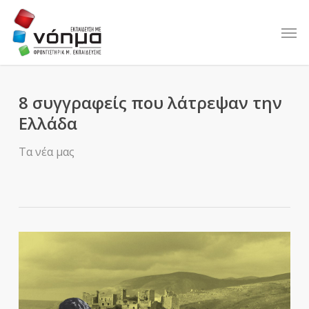
Skip
to
Men
main
content
8 συγγραφείς που λάτρεψαν την
Ελλάδα
Τα νέα μας